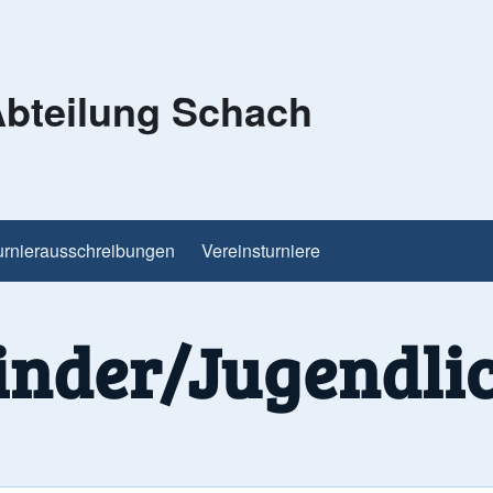
bteilung Schach
urnierausschreibungen
Vereinsturniere
inder/Jugendli