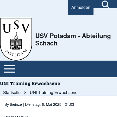
Open Search Bl
Anmelden
User account menu
Search
USV Potsdam - Abteilung
Schach
Close Search Block
Open or Close horizontal Main Menu
Main navigation
UNI Training Erwachsene
Startseite
UNI Training Erwachsene
Pfadnavigation
By
theinze
| Dienstag, 6. Mai 2025 - 21:03