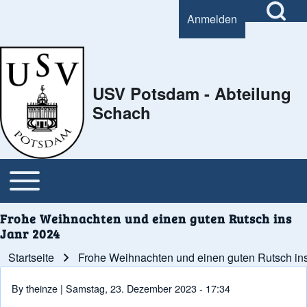
Open Search Bl
Anmelden
User account menu
Search
USV Potsdam - Abteilung
Schach
Close Search Block
Open or Close horizontal Main Menu
Main navigation
Frohe Weihnachten und einen guten Rutsch ins
Janr 2024
Startseite
Frohe Weihnachten und einen guten Rutsch in
Pfadnavigation
By
theinze
| Samstag, 23. Dezember 2023 - 17:34