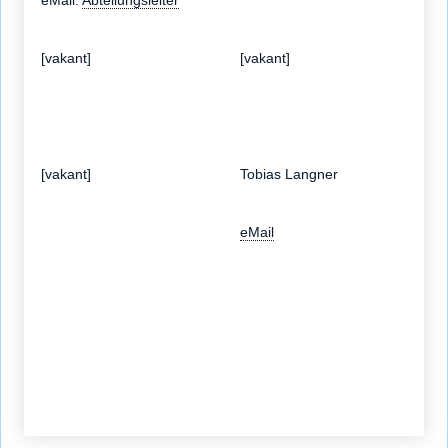
eMail:
Abteilungsleiter
[vakant]
[vakant]
[vakant]
Tobias Langner
eMail