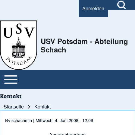
Open Search Bl
Anmelden
User account menu
Search
USV Potsdam - Abteilung
Schach
Close Search Block
Open or Close horizontal Main Menu
Main navigation
Kontakt
Startseite
Kontakt
Pfadnavigation
By
schachmin
| Mittwoch, 4. Juni 2008 - 12:09
Ansprechpartner: