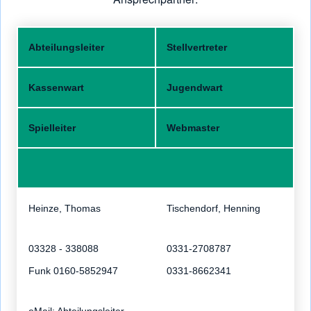
Abteilungsleiter
Stellvertreter
Kassenwart
Jugendwart
Spielleiter
Webmaster
Heinze, Thomas
Tischendorf, Henning
03328 - 338088
0331-2708787
Funk 0160-5852947
0331-8662341