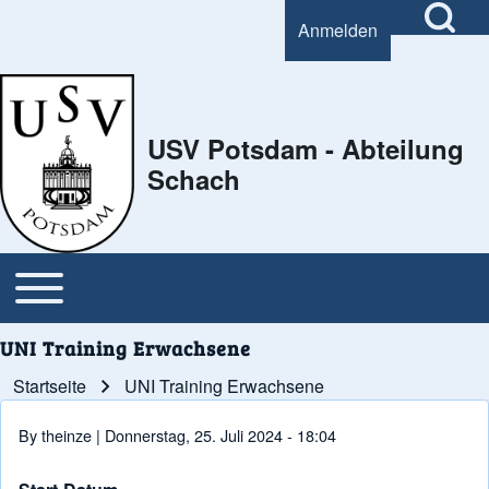
Open Search Bl
Anmelden
User account menu
Search
USV Potsdam - Abteilung
Schach
Close Search Block
Open or Close horizontal Main Menu
Main navigation
UNI Training Erwachsene
Startseite
UNI Training Erwachsene
Pfadnavigation
By
theinze
| Donnerstag, 25. Juli 2024 - 18:04