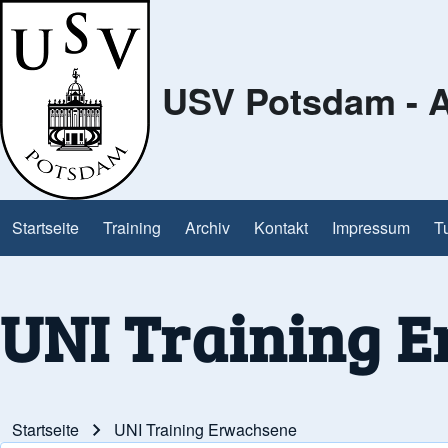
USV Potsdam - A
Search
Close Search Block
Startseite
Training
Archiv
Kontakt
Impressum
T
Main navigation
UNI Training 
Startseite
UNI Training Erwachsene