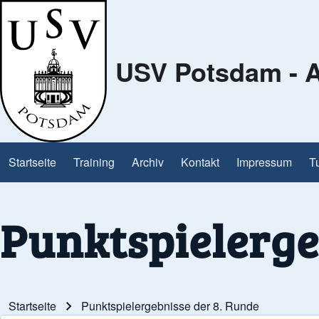
USV Potsdam - A
Search
Close Search Block
Startseite
Training
Archiv
Kontakt
Impressum
T
Main navigation
Punktspielerge
Startseite
Punktspielergebnisse der 8. Runde