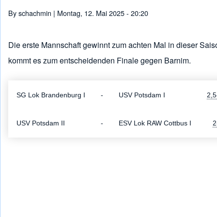
Pfadnavigation
By
schachmin
| Montag, 12. Mai 2025 - 20:20
Die erste Mannschaft gewinnt zum achten Mal in dieser Saiso
kommt es zum entscheidenden Finale gegen Barnim.
SG Lok Brandenburg I
-
USV Potsdam I
2,5
USV Potsdam II
-
ESV Lok RAW Cottbus I
2