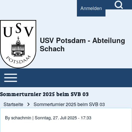
Open Search Bl
Anmelden
User account menu
Search
USV Potsdam - Abteilung
Schach
Close Search Block
Open or Close horizontal Main Menu
Main navigation
Sommerturnier 2025 beim SVB 03
Startseite
Sommerturnier 2025 beim SVB 03
Pfadnavigation
By
schachmin
| Sonntag, 27. Juli 2025 - 17:33