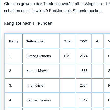
Clemens gewann das Turnier souverän mit 11 Siegen in 11 Pa
schafften es mit jeweils 9 Punkten aufs Siegertreppchen.
Rangliste nach 11 Runden
Rang
Teilnehmer
Titel
TWZ
At
V
1.
Rietze,Clemens
FM
2274
U
2.
Hänsel,Marvin
1865
S
3.
Illner,Kristof
2064
P
4.
Heinze,Thomas
1842
U