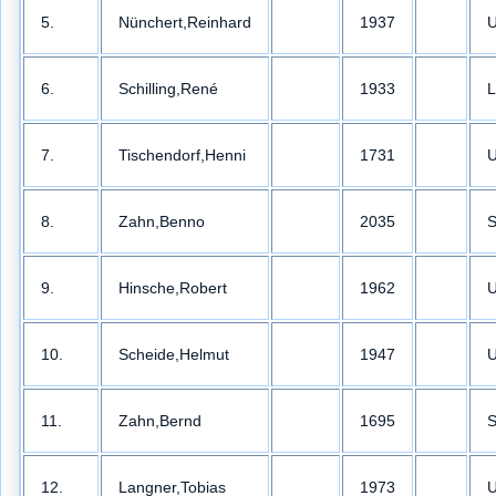
5.
Nünchert,Reinhard
1937
U
6.
Schilling,René
1933
L
7.
Tischendorf,Henni
1731
U
8.
Zahn,Benno
2035
S
9.
Hinsche,Robert
1962
U
10.
Scheide,Helmut
1947
U
11.
Zahn,Bernd
1695
S
12.
Langner,Tobias
1973
U