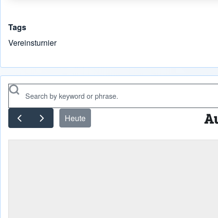
Tags
Vereinsturnier
Search
A
Heute