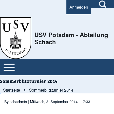
Open Search Bl
Anmelden
User account menu
Search
USV Potsdam - Abteilung
Schach
Close Search Block
Open or Close horizontal Main Menu
Main navigation
Sommerblitzturnier 2014
Startseite
Sommerblitzturnier 2014
Pfadnavigation
By
schachmin
| Mittwoch, 3. September 2014 - 17:33