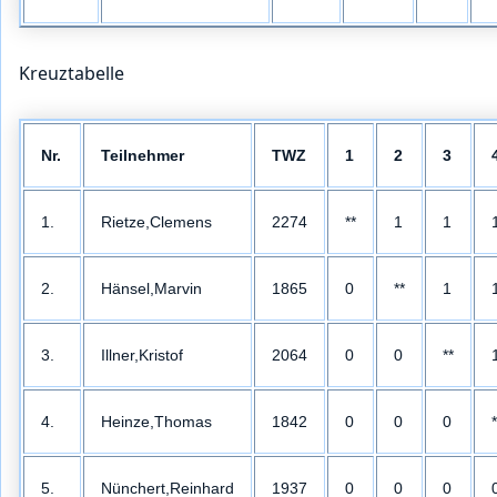
Kreuztabelle
Nr.
Teilnehmer
TWZ
1
2
3
1.
Rietze,Clemens
2274
**
1
1
2.
Hänsel,Marvin
1865
0
**
1
3.
Illner,Kristof
2064
0
0
**
4.
Heinze,Thomas
1842
0
0
0
*
5.
Nünchert,Reinhard
1937
0
0
0