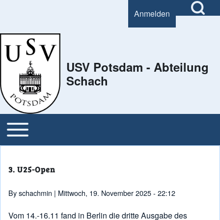
Open Search Bl
Anmelden
User account menu
Search
USV Potsdam - Abteilung
Schach
Close Search Block
Open or Close horizontal Main Menu
Main navigation
3. U25-Open
By
schachmin
| Mittwoch, 19. November 2025 - 22:12
Vom 14.-16.11 fand in Berlin die dritte Ausgabe des