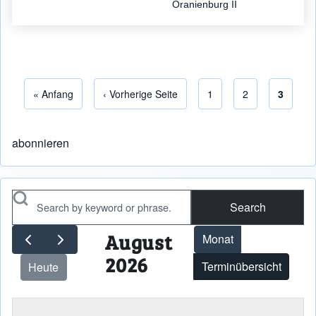
Oranienburg II
Erste Seite
« Anfang
Vorherige Seite
‹ Vorherige Seite
Seite
1
Seite
2
Aktuelle
3
Seitennummerierung
abonnieren
Search
August
Monat
2026
Terminübersicht
Heute